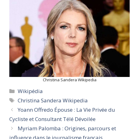
Christina Sandera Wikipedia
Categories
Wikipédia
Tags
Christina Sandera Wikipedia
Yoann Offredo Épouse : La Vie Privée du
Cycliste et Consultant Télé Dévoilée
Myriam Palomba : Origines, parcours et
influence dans le journalisme français