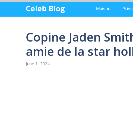
Skip
Celeb Blog
Maison
Priva
to
content
Copine Jaden Smith
amie de la star h
June 1, 2024