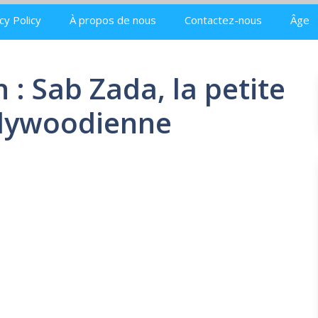
cy Policy
À propos de nous
Contactez-nous
Âge
 : Sab Zada, la petite
ollywoodienne