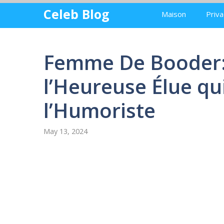
Skip
Celeb Blog
Maison
Priva
to
content
Femme De Booder:
l’Heureuse Élue qui
l’Humoriste
May 13, 2024