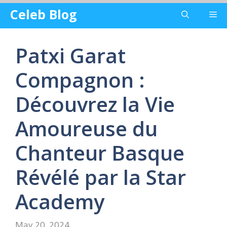
Skip
Celeb Blog
Me
to
content
Patxi Garat
Compagnon :
Découvrez la Vie
Amoureuse du
Chanteur Basque
Révélé par la Star
Academy
May 20, 2024