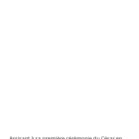
Assisant à sa première cérémonie du César en