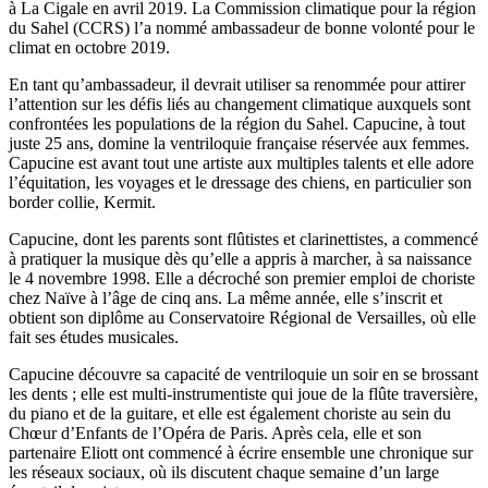
à La Cigale en avril 2019. La Commission climatique pour la région
du Sahel (CCRS) l’a nommé ambassadeur de bonne volonté pour le
climat en octobre 2019.
En tant qu’ambassadeur, il devrait utiliser sa renommée pour attirer
l’attention sur les défis liés au changement climatique auxquels sont
confrontées les populations de la région du Sahel. Capucine, à tout
juste 25 ans, domine la ventriloquie française réservée aux femmes.
Capucine est avant tout une artiste aux multiples talents et elle adore
l’équitation, les voyages et le dressage des chiens, en particulier son
border collie, Kermit.
Capucine, dont les parents sont flûtistes et clarinettistes, a commencé
à pratiquer la musique dès qu’elle a appris à marcher, à sa naissance
le 4 novembre 1998. Elle a décroché son premier emploi de choriste
chez Naïve à l’âge de cinq ans. La même année, elle s’inscrit et
obtient son diplôme au Conservatoire Régional de Versailles, où elle
fait ses études musicales.
Capucine découvre sa capacité de ventriloquie un soir en se brossant
les dents ; elle est multi-instrumentiste qui joue de la flûte traversière,
du piano et de la guitare, et elle est également choriste au sein du
Chœur d’Enfants de l’Opéra de Paris. Après cela, elle et son
partenaire Eliott ont commencé à écrire ensemble une chronique sur
les réseaux sociaux, où ils discutent chaque semaine d’un large