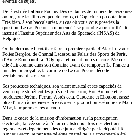
éventail de sujets.
De là est née l’affaire Pucine. Des centaines de milliers de personnes
ont regardé les films en peu de temps, et Capucine a pu obtenir un
Très bien, à son baccalauréat, au cas où vous vous poseriez la
question. Le cas Pucine a commencé à se produire alors qu’il était
inscrit à l’Institut Supérieur des Arts du Spectacle (INSAS) de
Belgique.
On lui demande bientôt de faire la première partie d’Alex Lutz aux
Folies Bergère, de Chantal Ladesou au Palais des Sports de Paris,
d’Anne Roumanoff à l’Olympia, et bien d’autres encore. Même si
elle était connue dans son domaine avant de remporter La France a
un talent incroyable, la carrière de Le cas Pucine décolle
véritablement par la suite.
Ses prouesses techniques, son talent musical et ses capacités de
ventriloque stupéfient les jurés de l’émission, Eric Antoine et le
producteur Jérémy Ferrari. Après cela, Capucine et Eliott ont passé
plus d’un an à préparer et à exécuter la production scénique de Main
Mise, leur premier très attendu.
Dans le cadre de la mission d’information sur la participation
électorale, lancée suite à l’énorme abstention lors des élections
régionales et départementales de juin et dirigée par le député LR
Xavier Breton, le ministre délégué chargé de la Citoyenneté a été