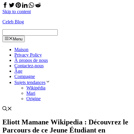
Skip to content
Celeb Blog
Menu
Maison
Privacy Policy
À propos de nous
Contactez-nous
Âge
Compagne
Sujets tendances
Wikipédia
Mari
Origine
Eliott Mamane Wikipedia : Découvrez le
Parcours de ce Jeune Étudiant en