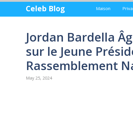
Skip
Celeb Blog
Maison
Priva
to
content
Jordan Bardella Âge
sur le Jeune Prési
Rassemblement Na
May 25, 2024