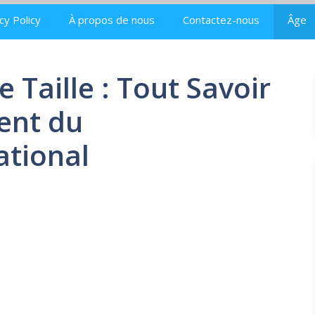
cy Policy
À propos de nous
Contactez-nous
Âge
 Taille : Tout Savoir
dent du
tional